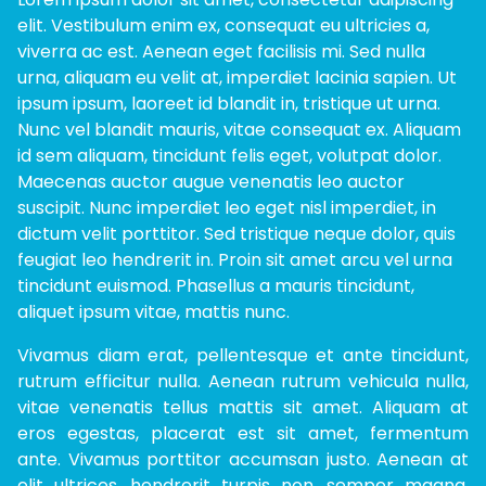
elit. Vestibulum enim ex, consequat eu ultricies a,
viverra ac est. Aenean eget facilisis mi. Sed nulla
urna, aliquam eu velit at, imperdiet lacinia sapien. Ut
ipsum ipsum, laoreet id blandit in, tristique ut urna.
Nunc vel blandit mauris, vitae consequat ex. Aliquam
id sem aliquam, tincidunt felis eget, volutpat dolor.
Maecenas auctor augue venenatis leo auctor
suscipit. Nunc imperdiet leo eget nisl imperdiet, in
dictum velit porttitor. Sed tristique neque dolor, quis
feugiat leo hendrerit in. Proin sit amet arcu vel urna
tincidunt euismod. Phasellus a mauris tincidunt,
aliquet ipsum vitae, mattis nunc.
Vivamus diam erat, pellentesque et ante tincidunt,
rutrum efficitur nulla. Aenean rutrum vehicula nulla,
vitae venenatis tellus mattis sit amet. Aliquam at
eros egestas, placerat est sit amet, fermentum
ante. Vivamus porttitor accumsan justo. Aenean at
elit ultrices, hendrerit turpis non, semper magna.